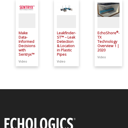
®
Make
Leakfinder-
EchoShore
-
Data-
ST™ – Leak
TX
Informed
Detection
Technology
Decisions
& Location
Overview 1 |
with
in Plastic
2020
Sentryx™
Pipes
Video
Video
Video