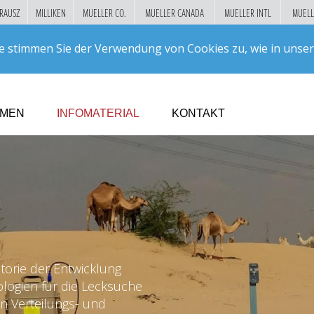
RAUSZ
MILLIKEN
MUELLER CO.
MUELLER CANADA
MUELLER INTL
MUELL
Suc
e stimmen Sie der Verwendung von Cookies zu, wie in unse
GO!
HMEN
INFOMATERIAL
KONTAKT
torie der Entwicklung
logien für die Lecksuche
 Verteilungs- und