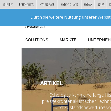
MUELLER
ECHOLOGICS
HYDRO GATE
HYDRO-GUARD
HYMAX
JONES
K
"
DIREKT
Durch die weitere Nutzung unserer Websit
ZUM
INHALT
SOLUTIONS
MÄRKTE
UNTERNE
ARTIKEL
Echologics kann eine lange His
preisgekrönter akustischer Techno
und Zustandsbewertung von