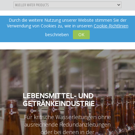
"
DIREKT
Durch die weitere Nutzung unserer Website stimmen Sie der
Toggle
de
ZUM
Verwendung von Cookies zu, wie in unseren
Cookie-Richtlinien
navigation
INHALT
X
beschrieben
OK
LEBENSMITTEL- UND
GETRÄNKEINDUSTRIE
Für kritische Wasserleitungen ohne
ausreichende Redundanzleitungen
oder bei denen in der