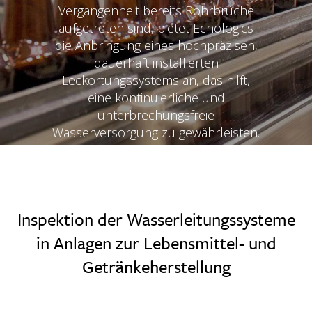
Vergangenheit bereits Rohrbrüche
aufgetreten sind, bietet Echologics
die Anbringung eines hochpräzisen,
dauerhaft installierten
Leckortungssystems an, das hilft,
eine kontinuierliche und
unterbrechungsfreie
Wasserversorgung zu gewährleisten.
Inspektion der Wasserleitungssysteme
in Anlagen zur Lebensmittel- und
Getränkeherstellung