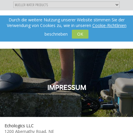
"
DIREKT
Durch die weitere Nutzung unserer Website stimmen Sie der
Toggle
de
ZUM
Verwendung von Cookies zu, wie in unseren
Cookie-Richtlinien
navigation
INHALT
X
beschrieben
OK
IMPRESSUM
Echologics LLC
1200 Abernathy Road, NE