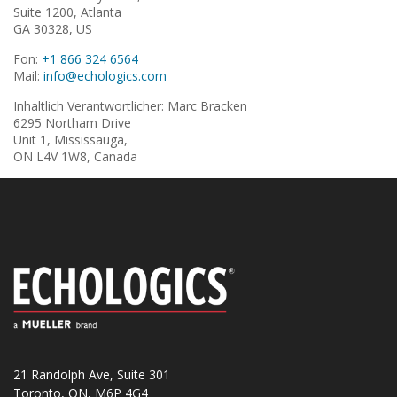
Suite 1200, Atlanta
GA 30328, US
Fon:
+1 866 324 6564
Mail:
info@echologics.com
Inhaltlich Verantwortlicher: Marc Bracken
6295 Northam Drive
Unit 1, Mississauga,
ON L4V 1W8, Canada
21 Randolph Ave, Suite 301
Toronto, ON, M6P 4G4